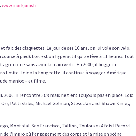
:
www.markjane.fr
et fait des claquettes. Le jour de ses 10 ans, on lui vole son vélo.
la course à pied). Loïc est un hyperactif qui se lève à 11 heures. Tout
ient agronome sans avoir la main verte. En 2000, il bugge en
ns limite. Loïc a la bougeotte, il continue à voyager. Amérique
t de manioc – et filme.
r. 2006. Il rencontre
EUX
mais ne tient toujours pas en place. Loïc
rr, Patti Stiles, Michael Gelman, Steve Jarrand, Shawn Kinley,
cago, Montréal, San Francisco, Tallinn, Toulouse (4 fois ! Record
on de l’impro où l’engagement des corps et la mise en scène