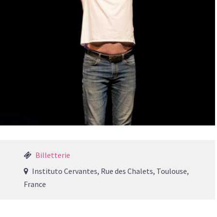
Billetterie
Instituto Cervantes, Rue des Chalets, Toulouse,
France