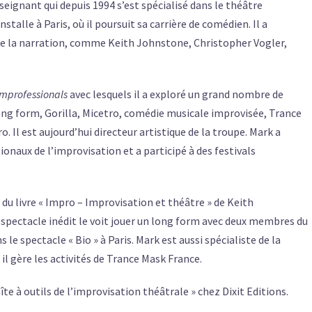
ignant qui depuis 1994 s’est spécialisé dans le théâtre
nstalle à Paris, où il poursuit sa carrière de comédien. Il a
 de la narration, comme Keith Johnstone, Christopher Vogler,
Improfessionals
avec lesquels il a exploré un grand nombre de
long form, Gorilla, Micetro, comédie musicale improvisée, Trance
Il est aujourd’hui directeur artistique de la troupe. Mark a
onaux de l’improvisation et a participé à des festivals
 du livre « Impro – Improvisation et théâtre » de Keith
e spectacle inédit le voit jouer un long form avec deux membres du
s le spectacle « Bio » à Paris. Mark est aussi spécialiste de la
l gère les activités de Trance Mask France.
boîte à outils de l’improvisation théâtrale » chez Dixit Editions.