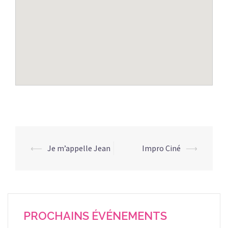
Navigation
⟵
Je m’appelle Jean
Impro Ciné
⟶
d’article
PROCHAINS ÉVÉNEMENTS