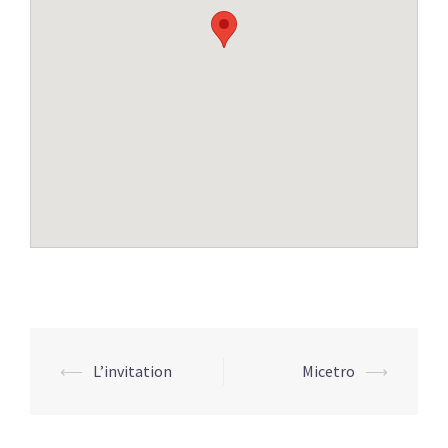
Navigation
⟵
L’invitation
Micetro
⟶
d’article