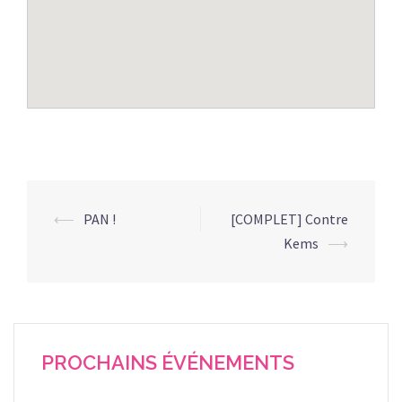
Navigation
⟵
PAN !
[COMPLET] Contre
d’article
Kems
⟶
PROCHAINS ÉVÉNEMENTS