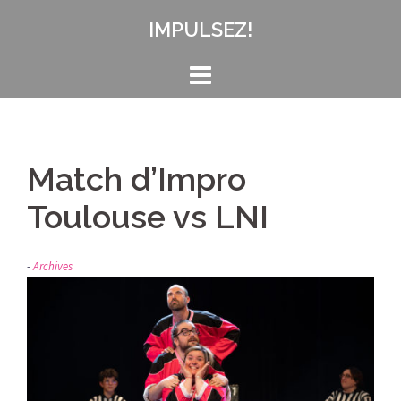
Aller
IMPULSEZ!
au
contenu
Match d’Impro
Toulouse vs LNI
Archives