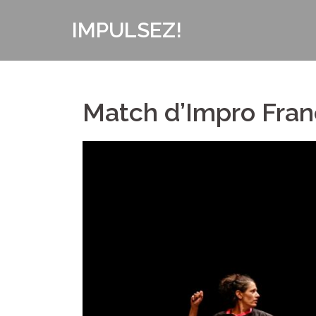
Aller
IMPULSEZ!
au
contenu
Match d’Impro Fra