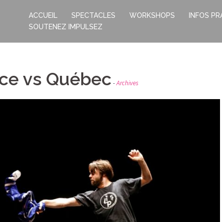
ACCUEIL
SPECTACLES
WORKSHOPS
INFOS PR
SOUTENEZ IMPULSEZ
nce vs Québec
Archives