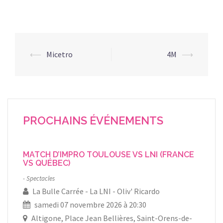
Navigation
⟵
Micetro
4M
⟶
d’article
PROCHAINS ÉVÉNEMENTS
MATCH D’IMPRO TOULOUSE VS LNI (FRANCE
VS QUÉBEC)
Spectacles
La Bulle Carrée
La LNI
Oliv' Ricardo
samedi 07 novembre 2026 à 20:30
Altigone, Place Jean Bellières, Saint-Orens-de-