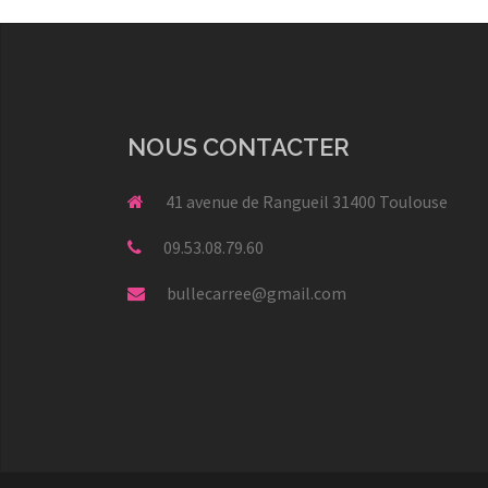
NOUS CONTACTER
41 avenue de Rangueil 31400 Toulouse
09.53.08.79.60
bullecarree@gmail.com