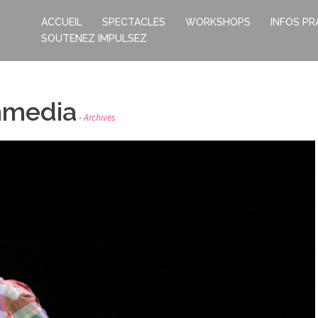
ACCUEIL
SPECTACLES
WORKSHOPS
INFOS PR
SOUTENEZ IMPULSEZ
mmedia
Archives