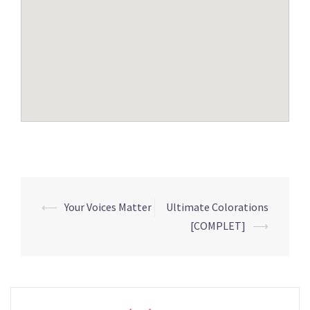
Navigation
⟵
Your Voices Matter
Ultimate Colorations
d’article
[COMPLET]
⟶