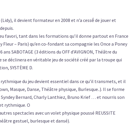
(Lidy), il devient formateur en 2008 et n’a cessé́ de jouer et
depuis.
 jeu favori, tant dans les formations qu’il donne partout en France
 Fleur – Paris) qu’en co-fondant sa compagnie les Once a Poney
uis 6 ans SABOTAGE (3 éditions du OFF d’AVIGNON, Théâtre du
e se déclinera en véritable jeu de société créé par la troupe qui
ation, SYSTÈME D.
ythmique du jeu devient essentiel dans ce qu’il transmets, et il
Clown, Masque, Danse, Théâtre physique, Burlesque..). Il se forme
), Syndey Bernard, Charly Lanthiez, Bruno Krief … et nourris son
et rythmique. O
’autres spectacles avec un volet physique poussé REUSSITE
âtre gestuel, burlesque et dansé).