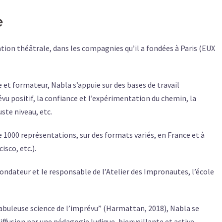
e
ation théâtrale, dans les compagnies qu’il a fondées à Paris (EUX
.
 et formateur, Nabla s’appuie sur des bases de travail
évu positif, la confiance et l’expérimentation du chemin, la
ste niveau, etc.
e 1000 représentations, sur des formats variés, en France et à
isco, etc.).
ndateur et le responsable de l’Atelier des Impronautes, l’école
fabuleuse science de l’imprévu” (Harmattan, 2018), Nabla se
iffusion par une pédagogie ludique, bienveillante et active.