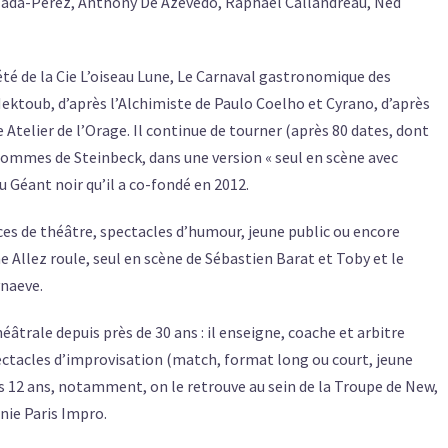
ezada-Perez, Anthony De Azevedo, Raphaël Callandreau, Ned
té de la Cie L’oiseau Lune, Le Carnaval gastronomique des
ektoub, d’après l’Alchimiste de Paulo Coelho et Cyrano, d’après
telier de l’Orage. Il continue de tourner (après 80 dates, dont
 hommes de Steinbeck, dans une version « seul en scène avec
 Géant noir qu’il a co-fondé en 2012.
ces de théâtre, spectacles d’humour, jeune public ou encore
 Allez roule, seul en scène de Sébastien Barat et Toby et le
ynaeve.
héâtrale depuis près de 30 ans : il enseigne, coache et arbitre
ectacles d’improvisation (match, format long ou court, jeune
is 12 ans, notamment, on le retrouve au sein de la Troupe de New,
nie Paris Impro.