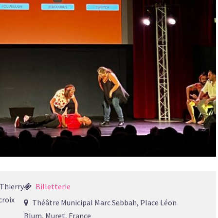
 Thierry
Billetterie
croix
Théâtre Municipal Marc Sebbah, Place Léon
Blum, Muret, France