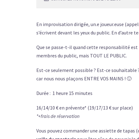
En improvisation dirigée, un.e joueur.euse (appelé
s’écrivent devant les yeux du public. En d’autre t
Que se passe-t-il quand cette responsabilité est
membres du public, mais TOUT LE PUBLIC.
Est-ce seulement possible ? Est-ce souhaitable ? 
car nous nous plaçons ENTRE VOS MAINS ! 🙂
Durée : 1 heure 15 minutes
16/14/10 € en prévente* (19/17/13 € sur place)
*+frais de réservation
Vous pouvez commander une assiette de tapas (ch
veille du spectacle
pour être sûr·e de pouvoir la 