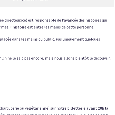
e directeur.ice) est responsable de l’avancée des histoires qui
ermes, l’histoire est entre les mains de cette personne.
 placée dans les mains du public. Pas uniquement quelques
On ne le sait pas encore, mais nous allons bientôt le découvrir,
arcuterie ou végétarienne) sur notre billetterie
avant 20h la
déguster car nous n’en vendons pas sur place. Si vous ne pouvez