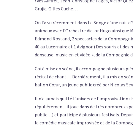
Yves Auffret, Jean-Christophe Pagès, Victor Qu
Grujic, Gilles Cuche…
On l’a vu récemment dans Le Songe d’une nuit d’é
animaux avec l’Orchestre Victor Hugo ainsi que M
Edmond Rostand, 2 spectacles de la Conmpagnie A
40 au Lucernaire et 1 Avignon) Des souris et des
danseuse, musicien et vidéo », de la Compagnie du
Coté mise en scène, il accompagne plusieurs piè
récital de chant… Dernièrement, il a mis en scène
ballon Cœur, un jeune public créé par Nicolas Se
Il n’a jamais quitté l’univers de l’improvisation t
régulièrement, il joue dans de très nombreux sp
public…) et participe à plusieurs festivals. Depu
la comédie musicale improvisée et de la Compag