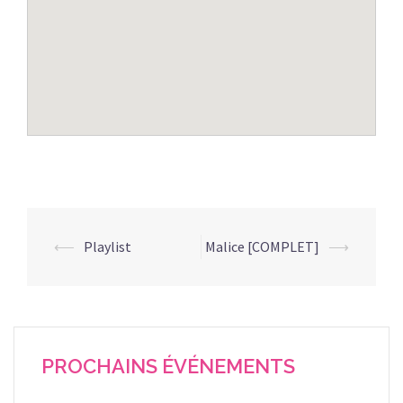
Navigation
⟵
Playlist
Malice [COMPLET]
⟶
d’article
PROCHAINS ÉVÉNEMENTS