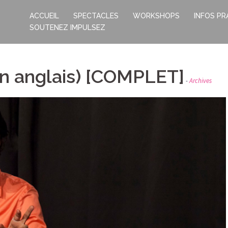
ACCUEIL
SPECTACLES
WORKSHOPS
INFOS PR
SOUTENEZ IMPULSEZ
en anglais) [COMPLET]
Archives